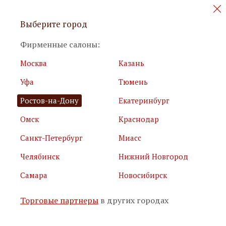
Персональные акции и новинки
Выберите город
мебели
Фирменные салоны:
Москва
Казань
Уфа
Тюмень
Ростов-на-Дону
Екатеринбург
Омск
Краснодар
Я принимаю
условия использования сайта
Санкт-Петербург
Миасс
Я соглашаюсь с
политикой обработки персональных
данных
Челябинск
Нижний Новгород
Самара
Новосибирск
Подписаться
Торговые партнеры
в других городах