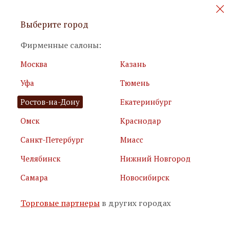
Персональные акции и новинки
Выберите город
мебели
Фирменные салоны:
Москва
Казань
Уфа
Тюмень
Ростов-на-Дону
Екатеринбург
Омск
Краснодар
Я принимаю
условия использования сайта
Санкт-Петербург
Миасс
Я соглашаюсь с
политикой обработки персональных
данных
Челябинск
Нижний Новгород
Самара
Новосибирск
Подписаться
Торговые партнеры
в других городах