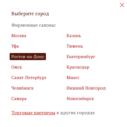
Персональные акции и новинки
Выберите город
мебели
Фирменные салоны:
Москва
Казань
Уфа
Тюмень
Ростов-на-Дону
Екатеринбург
Омск
Краснодар
Я принимаю
условия использования сайта
Санкт-Петербург
Миасс
Я соглашаюсь с
политикой обработки персональных
данных
Челябинск
Нижний Новгород
Самара
Новосибирск
Подписаться
Торговые партнеры
в других городах