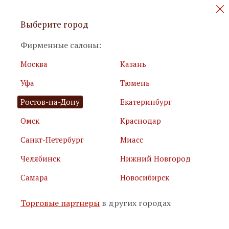
Персональные акции и новинки
Выберите город
мебели
Фирменные салоны:
Москва
Казань
Уфа
Тюмень
Ростов-на-Дону
Екатеринбург
Омск
Краснодар
Я принимаю
условия использования сайта
Санкт-Петербург
Миасс
Я соглашаюсь с
политикой обработки персональных
данных
Челябинск
Нижний Новгород
Самара
Новосибирск
Подписаться
Торговые партнеры
в других городах