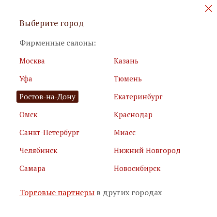
Персональные акции и новинки
Выберите город
мебели
Фирменные салоны:
Москва
Казань
Уфа
Тюмень
Ростов-на-Дону
Екатеринбург
Омск
Краснодар
Я принимаю
условия использования сайта
Санкт-Петербург
Миасс
Я соглашаюсь с
политикой обработки персональных
данных
Челябинск
Нижний Новгород
Самара
Новосибирск
Подписаться
Торговые партнеры
в других городах