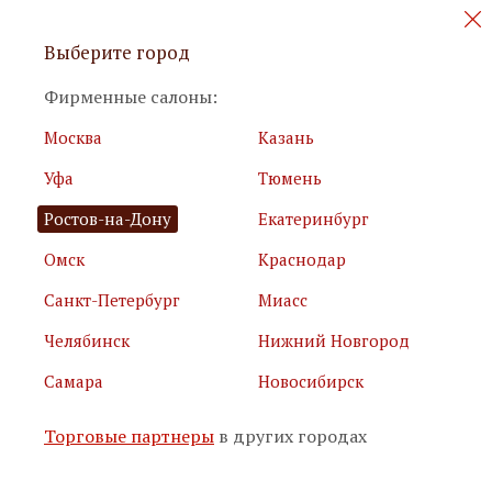
Персональные акции и новинки
Выберите город
мебели
Фирменные салоны:
Москва
Казань
Уфа
Тюмень
Ростов-на-Дону
Екатеринбург
Омск
Краснодар
Я принимаю
условия использования сайта
Санкт-Петербург
Миасс
Я соглашаюсь с
политикой обработки персональных
данных
Челябинск
Нижний Новгород
Самара
Новосибирск
Подписаться
Торговые партнеры
в других городах