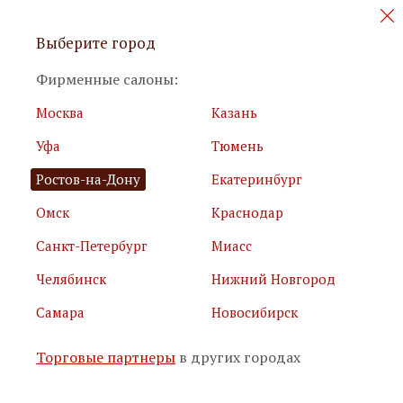
Персональные акции и новинки
Выберите город
мебели
Фирменные салоны:
Москва
Казань
Уфа
Тюмень
Ростов-на-Дону
Екатеринбург
Омск
Краснодар
Я принимаю
условия использования сайта
Санкт-Петербург
Миасс
Я соглашаюсь с
политикой обработки персональных
данных
Челябинск
Нижний Новгород
Самара
Новосибирск
Подписаться
Торговые партнеры
в других городах