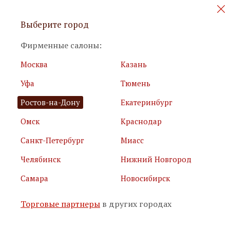
Персональные акции и новинки
Выберите город
мебели
Фирменные салоны:
Москва
Казань
Уфа
Тюмень
Ростов-на-Дону
Екатеринбург
Омск
Краснодар
Я принимаю
условия использования сайта
Санкт-Петербург
Миасс
Я соглашаюсь с
политикой обработки персональных
данных
Челябинск
Нижний Новгород
Самара
Новосибирск
Подписаться
Торговые партнеры
в других городах