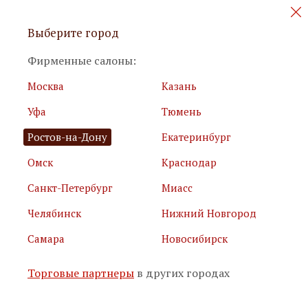
Персональные акции и новинки
Выберите город
мебели
Фирменные салоны:
Москва
Казань
Уфа
Тюмень
Ростов-на-Дону
Екатеринбург
Омск
Краснодар
Я принимаю
условия использования сайта
Санкт-Петербург
Миасс
Я соглашаюсь с
политикой обработки персональных
данных
Челябинск
Нижний Новгород
Самара
Новосибирск
Подписаться
Торговые партнеры
в других городах