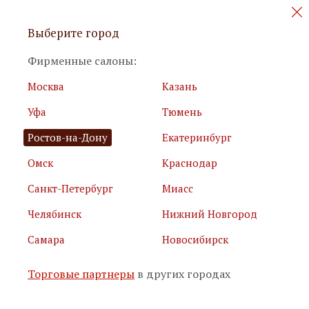
Персональные акции и новинки
Выберите город
мебели
Фирменные салоны:
Москва
Казань
Уфа
Тюмень
Ростов-на-Дону
Екатеринбург
Омск
Краснодар
Я принимаю
условия использования сайта
Санкт-Петербург
Миасс
Я соглашаюсь с
политикой обработки персональных
данных
Челябинск
Нижний Новгород
Самара
Новосибирск
Подписаться
Торговые партнеры
в других городах