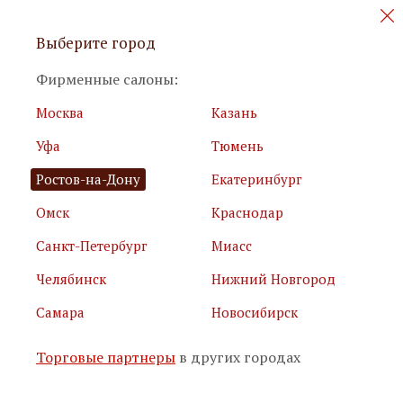
Персональные акции и новинки
Выберите город
мебели
Фирменные салоны:
Москва
Казань
Уфа
Тюмень
Ростов-на-Дону
Екатеринбург
Омск
Краснодар
Я принимаю
условия использования сайта
Санкт-Петербург
Миасс
Я соглашаюсь с
политикой обработки персональных
данных
Челябинск
Нижний Новгород
Самара
Новосибирск
Подписаться
Торговые партнеры
в других городах