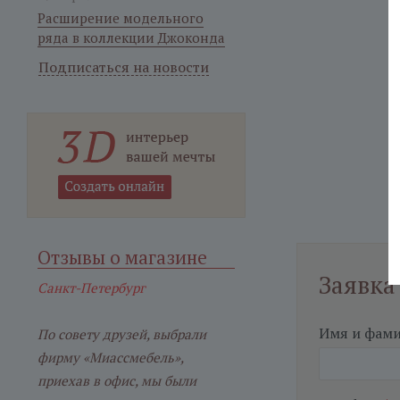
Расширение модельного
ряда в коллекции Джоконда
Подписаться на новости
Отзывы о магазине
Заявка
Санкт-Петербург
Имя и фам
По совету друзей, выбрали
фирму «Миассмебель»,
приехав в офис, мы были