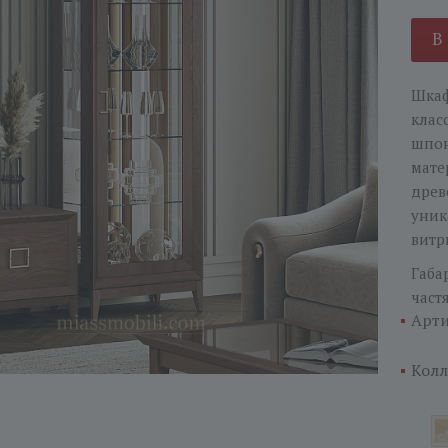
В
Шкаф
клас
шпон
мате
древ
уник
витр
Габа
част
Арти
Колл