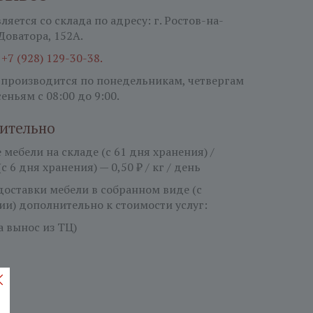
яется со склада по адресу: г. Ростов-на-
 Доватора, 152А.
:
+7 (928) 129-30-38.
 производится по понедельникам, четвергам
сеньям
с 08:00 до 9:00.
ительно
мебели на складе (с 61 дня хранения) /
(с 6 дня хранения) — 0,50 ₽ / кг / день
 доставки мебели в собранном виде (с
ии) дополнительно к стоимости услуг:
за вынос из ТЦ)