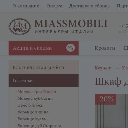
О компании
Оплата
Доставка и сборка
Парт
+7 
с 10
%
Акции и скидки
Кровати
Ш
Классическая мебель
Каталог
Кл
→
Шкаф д
Гостиные
Модена орех Мокко
20%
Модена дуб Сатин
-
Престиж беж
Лоренцо вишня
Лоренцо вуаль
Лоренцо дуб Сторсанд