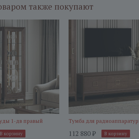
оваром также покупают
уды 1-дв правый
Тумба для радиоаппарату
112 880
₽
В корзину
В корзину