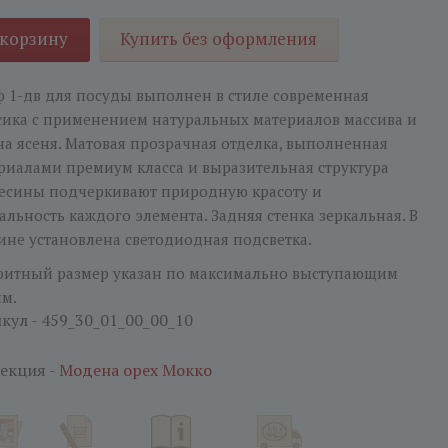
 корзину
Купить без оформления
 1-дв для посуды выполнен в стиле современная
сика с применением натуральных материалов массива и
а ясеня. Матовая прозрачная отделка, выполненная
риалами премиум класса и выразительная структура
есины подчеркивают природную красоту и
альность каждого элемента. Задняя стенка зеркальная. В
ине установлена светодиодная подсветка.
ритный размер указан по максимально выступающим
ям.
кул - 459_30_01_00_00_10
екция -
Модена орех Мокко