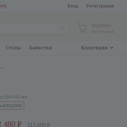
Вход
Регистрация
ону
Корзина
нет товаров
Столы
Банкетки
Коллекции
→
ер (ШxГxВ), мм
x420x2000
2 480
₽
215 600
₽