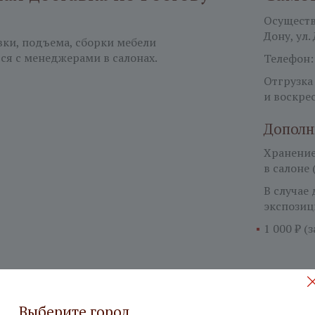
Осуществл
Дону, ул.
вки, подъема, сборки мебели
ся с менеджерами в салонах.
Телефон
Отгрузка
и воскре
Дополн
Хранение 
в салоне 
В случае
экспозиц
1 000 ₽ (
Выберите город