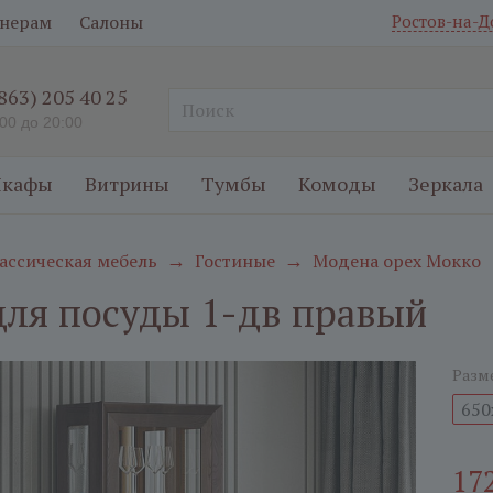
нерам
Салоны
Ростов-на-Д
(863) 205 40 25
:00 до 20:00
кафы
Витрины
Тумбы
Комоды
Зеркала
ассическая мебель
Гостиные
Модена орех Мокко
→
→
ля посуды 1-дв правый
Разм
650
17