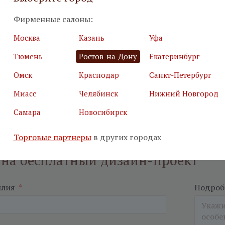
Фирменные салоны:
Москва
Казань
Уфа
Тюмень
Ростов-на-Дону
Екатеринбург
Омск
Краснодар
Санкт-Петербург
Миасс
Челябинск
Нижний Новгород
Самара
Новосибирск
Торговые партнеры
в других городах
 на бесплатный дизайн-проект
илия
*
Подробн