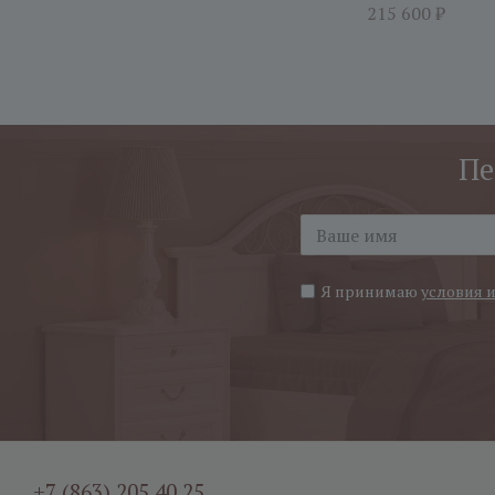
215 600
₽
Пе
Я принимаю
условия 
+7 (863) 205 40 25