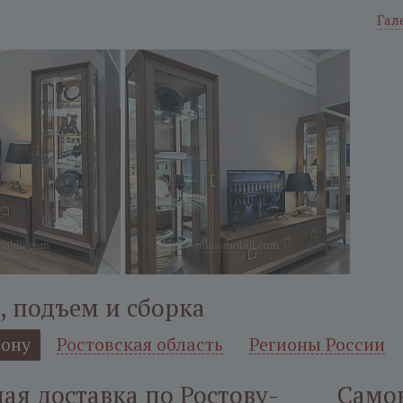
Гал
, подъем и сборка
Дону
Ростовская область
Регионы России
я доставка по Ростову-
Само