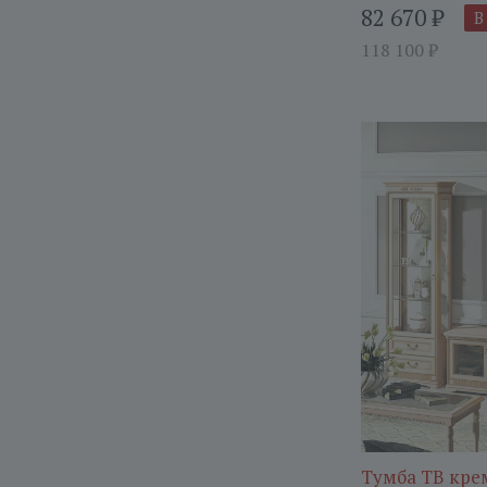
82 670
₽
В
118 100
₽
Тумба ТВ кре