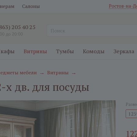
нерам
Салоны
Ростов-на-Д
(863) 205 40 25
:00 до 20:00
кафы
Витрины
Тумбы
Комоды
Зеркала
едметы мебели
Витрины
→
→
-х дв. для посуды
Разм
125
12