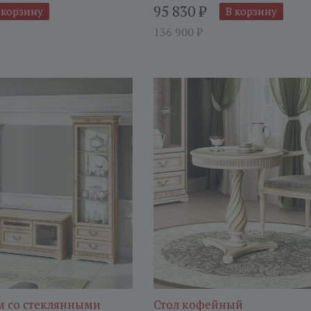
95 830
₽
 корзину
В корзину
136 900
₽
м со стеклянными
Стол кофейный