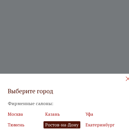
Выберите город
 на бесплатный дизайн-проект
Фирменные салоны:
Москва
Казань
Уфа
илия
*
Подробн
Тюмень
Ростов-на-Дону
Екатеринбург