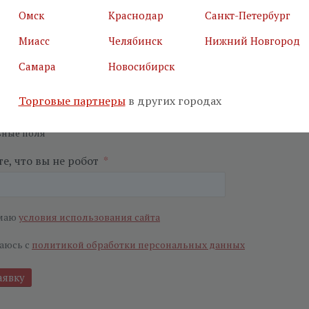
Омск
Краснодар
Санкт-Петербург
Миасс
Челябинск
Нижний Новгород
Самара
Новосибирск
я почта
*
Салон
*
Торговые партнеры
в других городах
ьные поля
е, что вы не робот
*
маю
условия использования сайта
аюсь с
политикой обработки персональных данных