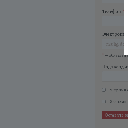
Телефон
*
Электронна
*
— обязател
Подтвердит
Я прини
Я соглаш