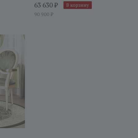
63 630
₽
В корзину
90 900
₽