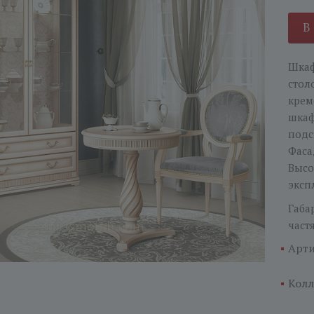
В
Шкаф
стол
крем
шкаф
подс
Фаса
Высо
эксп
Габа
част
Арти
Колл