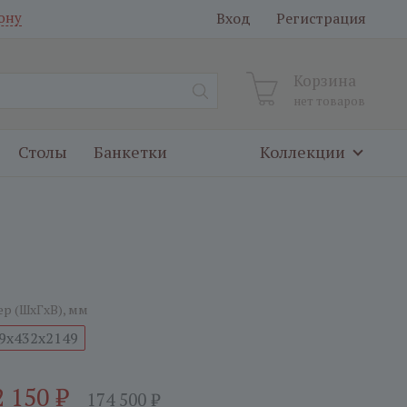
Вход
Регистрация
ону
Корзина
нет товаров
Столы
Банкетки
Коллекции
ер (ШxГxВ), мм
9x432x2149
2 150
₽
174 500
₽