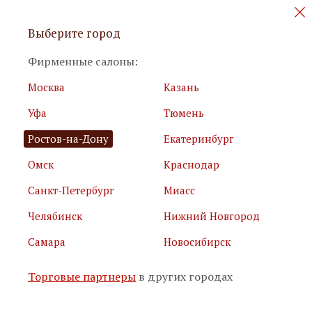
Персональные акции и новинки
Выберите город
мебели
Фирменные салоны:
Москва
Казань
Уфа
Тюмень
Ростов-на-Дону
Екатеринбург
Омск
Краснодар
Я принимаю
условия использования сайта
Санкт-Петербург
Миасс
Я соглашаюсь с
политикой обработки персональных
данных
Челябинск
Нижний Новгород
Самара
Новосибирск
Подписаться
Торговые партнеры
в других городах