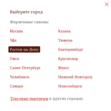
Персональные акции и новинки
Выберите город
мебели
Фирменные салоны:
Москва
Казань
Уфа
Тюмень
Ростов-на-Дону
Екатеринбург
Омск
Краснодар
Я принимаю
условия использования сайта
Санкт-Петербург
Миасс
Я соглашаюсь с
политикой обработки персональных
данных
Челябинск
Нижний Новгород
Самара
Новосибирск
Подписаться
Торговые партнеры
в других городах