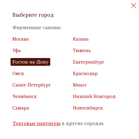
Персональные акции и новинки
Выберите город
мебели
Фирменные салоны:
Москва
Казань
Уфа
Тюмень
Ростов-на-Дону
Екатеринбург
Омск
Краснодар
Я принимаю
условия использования сайта
Санкт-Петербург
Миасс
Я соглашаюсь с
политикой обработки персональных
данных
Челябинск
Нижний Новгород
Самара
Новосибирск
Подписаться
Торговые партнеры
в других городах