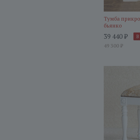
Тумба прикро
бьянко
39 440
₽
В
49 300
₽