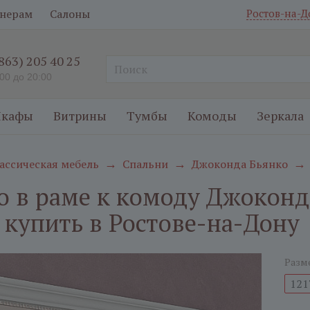
нерам
Салоны
Ростов-на-Д
(863) 205 40 25
:00 до 20:00
кафы
Витрины
Тумбы
Комоды
Зеркала
ассическая мебель
Спальни
Джоконда Бьянко
→
→
→
о в раме к комоду Джокон
 купить в Ростове-на-Дону
Разм
121