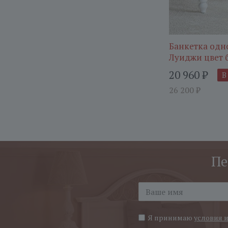
Банкетка одн
Луиджи цвет 
20 960
₽
В
26 200
₽
Пе
Я принимаю
условия 