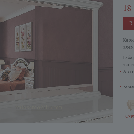
18
В
Карн
элем
Габа
част
Арти
Колл
Схе