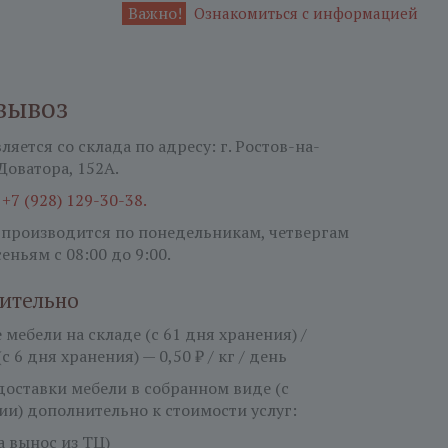
Важно!
Ознакомиться с информацией
вывоз
яется со склада по адресу: г. Ростов-на-
 Доватора, 152А.
:
+7 (928) 129-30-38.
 производится по понедельникам, четвергам
сеньям
с 08:00 до 9:00.
ительно
мебели на складе (с 61 дня хранения) /
(с 6 дня хранения) — 0,50 ₽ / кг / день
 доставки мебели в собранном виде (с
ии) дополнительно к стоимости услуг:
за вынос из ТЦ)