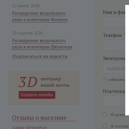
22 июня 2026
Имя и фам
Расширение модельного
ряда в коллекции Модена
29 апреля 2026
Телефон
*
Расширение модельного
ряда в коллекции Джоконда
Подписаться на новости
Электронна
*
— обязател
Подтвердит
Я прини
Отзывы о магазине
Я соглаш
Санкт-Петербург