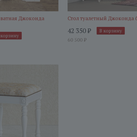
ватная Джоконда
Стол туалетный Джоконда 
42 350
₽
В корзину
 корзину
60 500
₽