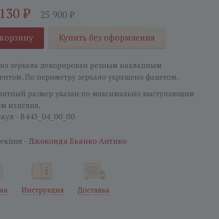
 130
₽
25 900
₽
 корзину
Купить без оформления
из зеркала декорирован резным накладным
ентом. По периметру зеркало украшено фацетом.
ритный размер указан по максимально выступающим
ям изделия.
кул - B443_04_00_00
екция -
Джоконда Бьянко Антико
ма
Инструкция
Доставка