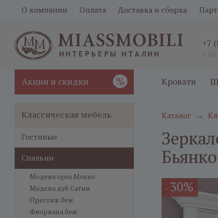
О компании
Оплата
Доставка и сборка
Парт
+7 
с 10
%
Акции и скидки
Кровати
Ш
Классическая мебель
Каталог
Кл
→
Зеркал
Гостиные
Бьянко
Спальни
Модена орех Мокко
30%
-
Модена дуб Сатин
Престиж беж
Флориана беж