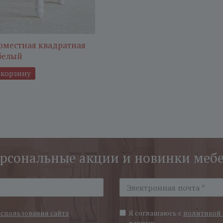
оместная квадратная
белый
 корзину
рсональные акции и новинки меб
использования сайта
Я соглашаюсь с
политикой 
данных