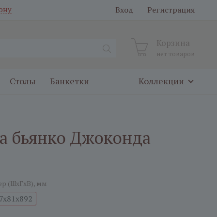
Вход
Регистрация
ону
Корзина
нет товаров
Столы
Банкетки
Коллекции
да бьянко Джоконда
ер (ШxГxВ), мм
7x81x892