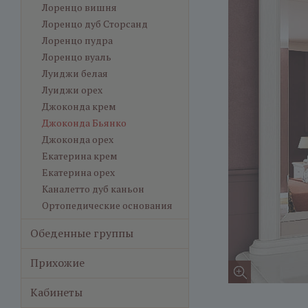
Лоренцо вишня
Лоренцо дуб Сторсанд
Лоренцо пудра
Лоренцо вуаль
Луиджи белая
Луиджи орех
Джоконда крем
Джоконда Бьянко
Джоконда орех
Екатерина крем
Екатерина орех
Каналетто дуб каньон
Ортопедические основания
Обеденные группы
Прихожие
Кабинеты