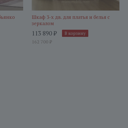
бьянко
Шкаф 3-х дв. для платья и белья с
зеркалом
113 890
₽
В корзину
162 700
₽