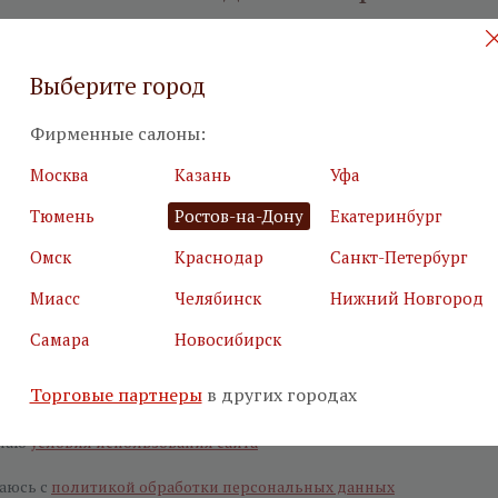
илия
*
Подробн
Выберите город
Фирменные салоны:
Москва
Казань
Уфа
Тюмень
Ростов-на-Дону
Екатеринбург
я почта
*
Салон
*
Омск
Краснодар
Санкт-Петербург
Миасс
Челябинск
Нижний Новгород
ьные поля
Самара
Новосибирск
е, что вы не робот
*
Торговые партнеры
в других городах
маю
условия использования сайта
аюсь с
политикой обработки персональных данных