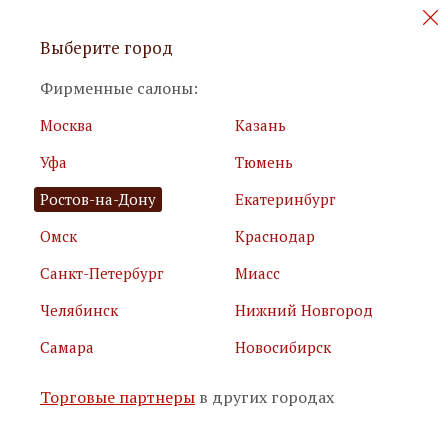
Персональные акции и новинки
Выберите город
мебели
Фирменные салоны:
Москва
Казань
Уфа
Тюмень
Ростов-на-Дону
Екатеринбург
Омск
Краснодар
Я принимаю
условия использования сайта
Санкт-Петербург
Миасс
Я соглашаюсь с
политикой обработки персональных
данных
Челябинск
Нижний Новгород
Самара
Новосибирск
Подписаться
Торговые партнеры
в других городах