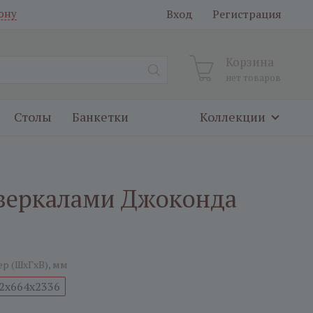
Вход
Регистрация
ону
Корзина
нет товаров
Столы
Банкетки
Коллекции
с зеркалами Джоконда
ер (ШxГxВ), мм
2x664x2336