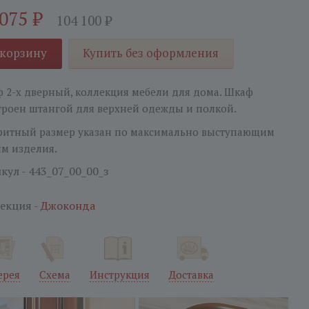
 075
₽
104 100
₽
 корзину
Купить без оформления
 2-х дверный, коллекция мебели для дома. Шкаф
троен штангой для верхней одежды и полкой.
ритный размер указан по максимально выступающим
ям изделия.
кул - 443_07_00_00_з
екция -
Джоконда
ерея
Схема
Инструкция
Доставка