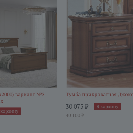
х2000) вариант №2
Тумба прикроватная Джок
ех
30 075
₽
В корзину
 корзину
40 100
₽