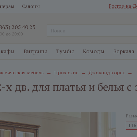
нерам
Салоны
Ростов-на-Д
(863) 205 40 25
:00 до 20:00
кафы
Витрины
Тумбы
Комоды
Зеркала
ассическая мебель
Прихожие
Джоконда орех
→
→
→
-х дв. для платья и белья 
Разм
116