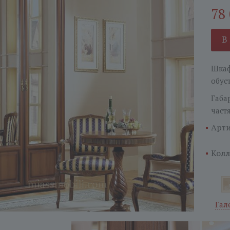
78
В
Шкаф
обус
Габа
част
Арти
Колл
Гал