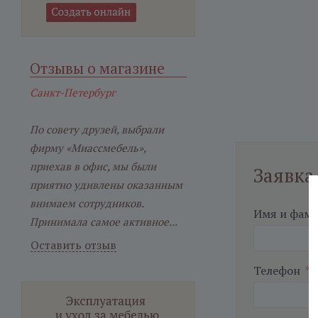
Отзывы о магазине
Санкт-Петербург
По совету друзей, выбрали
фирму «Миассмебель»,
приехав в офис, мы были
Заявка
приятно удивлены оказанным
внимаем сотрудников.
Имя и фам
Принимала самое активное...
Оставить отзыв
Телефон
*