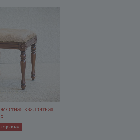
оместная квадратная
ех
 корзину