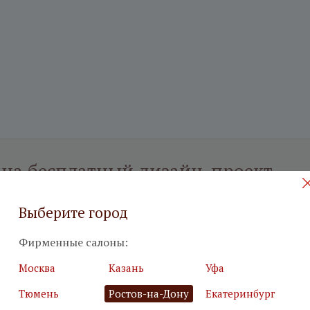
 на бесплатный дизайн-проект
илия
*
Подробн
Выберите город
Фирменные салоны:
Москва
Казань
Уфа
Тюмень
Ростов-на-Дону
Екатеринбург