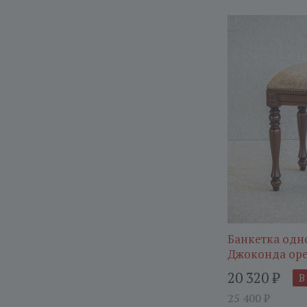
Банкетка одн
Джоконда ор
20 320
₽
В
25 400
₽