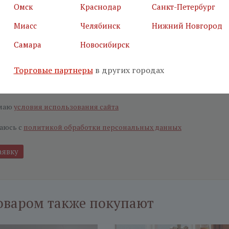
я почта
*
Салон
*
Омск
Краснодар
Санкт-Петербург
Миасс
Челябинск
Нижний Новгород
Самара
Новосибирск
ьные поля
е, что вы не робот
*
Торговые партнеры
в других городах
маю
условия использования сайта
аюсь с
политикой обработки персональных данных
оваром также покупают