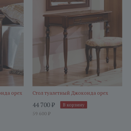
онда орех
Стол туалетный Джоконда орех
44 700
₽
В корзину
59 600
₽