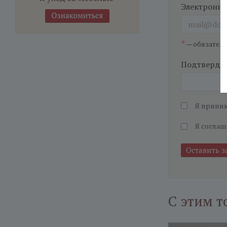
Электронна
*
— обязател
Подтвердит
Я прини
Я соглаш
С этим т