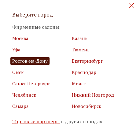
Персональные акции и новинки
Выберите город
мебели
Фирменные салоны:
Москва
Казань
Уфа
Тюмень
Ростов-на-Дону
Екатеринбург
Омск
Краснодар
Я принимаю
условия использования сайта
Санкт-Петербург
Миасс
Я соглашаюсь с
политикой обработки персональных
данных
Челябинск
Нижний Новгород
Самара
Новосибирск
Подписаться
Торговые партнеры
в других городах